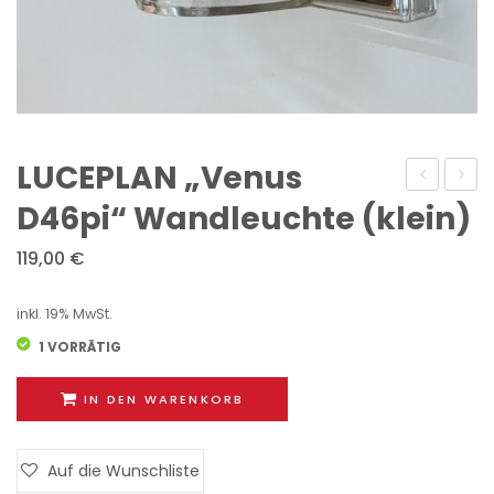
LUCEPLAN „Venus
„Screen
„Venu
D46pi“ Wandleuchte (klein)
D18“
D46“
119,00
€
Wandleuc
Wand
(groß
inkl. 19% MwSt.
1 VORRÄTIG
IN DEN WARENKORB
Auf die Wunschliste