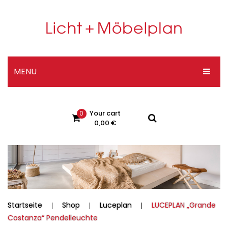
MENU
HOME
Your cart
0
DESIGNER-SHOP
0,00
€
ÜBER UNS
No products in the cart.
KONTAKT
Impressum
Datenschutzerklärung
Startseite
Shop
Luceplan
LUCEPLAN „Grande
Costanza“ Pendelleuchte