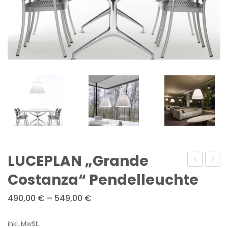
LUCEPLAN „Grande
„Glo-
„Kelvi
Costanza“ Pendelleuchte
Ball
Edge
490,00
€
–
549,00
€
Table“
Base“
Tischleuc
Tisch
inkl. MwSt.