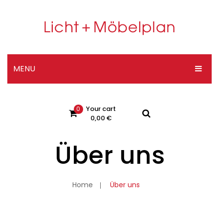
MENU
HOME
Your cart
0
DESIGNER-SHOP
0,00
€
ÜBER UNS
Über uns
No products in the cart.
KONTAKT
Impressum
Home
Über uns
Datenschutzerklärung