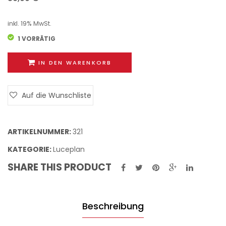
Außen
(Sonn
inkl. 19% MwSt.
1 VORRÄTIG
IN DEN WARENKORB
Auf die Wunschliste
ARTIKELNUMMER:
321
KATEGORIE:
Luceplan
SHARE THIS PRODUCT
Beschreibung