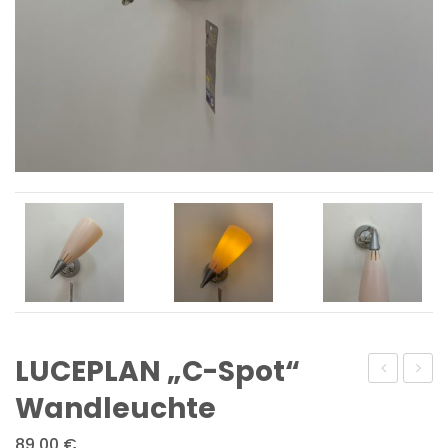
LUCEPLAN „C-Spot“
„NV“
„Solar
Wandleuchte
Pollerleuc
Bud“
89,00
€