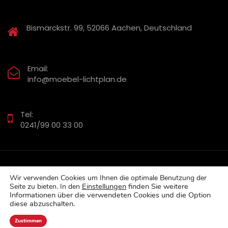
Bismarckstr. 99, 52066 Aachen, Deutschland
Email:
info@moebel-lichtplan.de
Tel:
0241/99 00 33 00
Wir verwenden Cookies um Ihnen die optimale Benutzung der
Impressum
-
Datenschutzerklärung
Einstellungen
finden Sie w
eitere
Seite zu bieten. In den
Informationen über die verwendeten Cookies und die Option
Copyright © 2018 Dipl.-Ing. Kurt Schleip
diese abzuschalten.
Realisiert und betrieben von
serverstart
Zustimmen