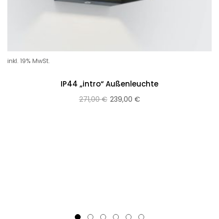
inkl. 19% MwSt.
IP44 „intro“ Außenleuchte
271,00
€
239,00
€