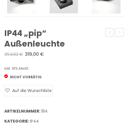
IP44 „pip“
„como“
„intro
Außenleuchte
Außenleuc
Außen
319,00
€
354,62
€
inkl. 19% MwSt.
NICHT VORRÄTIG
Auf die Wunschliste
ARTIKELNUMMER:
184
KATEGORIE:
IP44