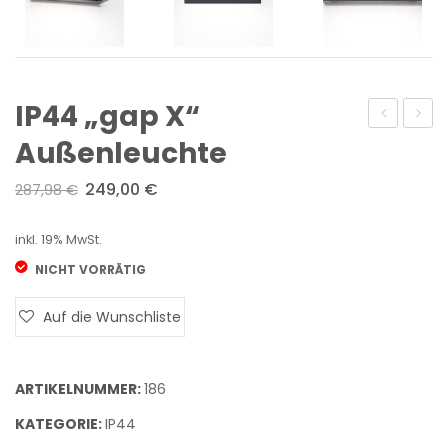
IP44 „gap X“
„D36
„com
Außenleuchte
Agaricon“
Außen
249,00
€
287,98
€
Tischleuc
inkl. 19% MwSt.
NICHT VORRÄTIG
Auf die Wunschliste
ARTIKELNUMMER:
186
KATEGORIE:
IP44