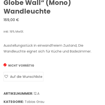
Globe Wall“ (Mono)
Line“
„Cup
Wandleuchte
Klemmleu
Wall
6“
169,00
€
Wand
inkl. 19% MwSt.
LED
Ausstellungsstück in einwandfreiem Zustand, Die
Wandleuchte eignet sich für Küche und Badezimmer.
NICHT VORRÄTIG
Auf die Wunschliste
ARTIKELNUMMER:
12.A
KATEGORIE:
Tobias Grau