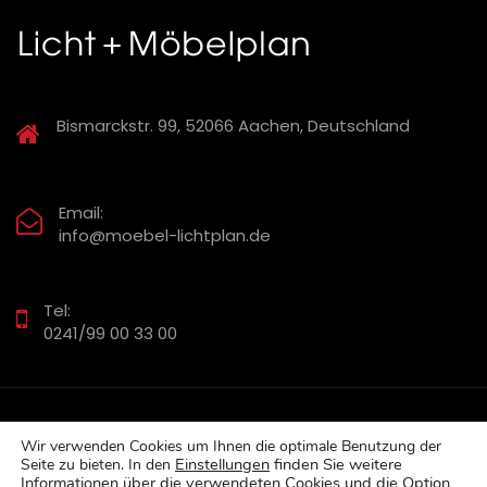
Bismarckstr. 99, 52066 Aachen, Deutschland
Email:
info@moebel-lichtplan.de
Tel:
0241/99 00 33 00
Wir verwenden Cookies um Ihnen die optimale Benutzung der
Impressum
-
Datenschutzerklärung
Einstellungen
finden Sie w
eitere
Seite zu bieten. In den
Informationen über die verwendeten Cookies und die Option