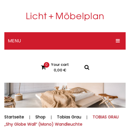
MENU
HOME
Your cart
0
DESIGNER-SHOP
0,00
€
ÜBER UNS
No products in the cart.
KONTAKT
Impressum
Datenschutzerklärung
Startseite
Shop
Tobias Grau
TOBIAS GRAU
„Shy Globe Wall“ (Mono) Wandleuchte