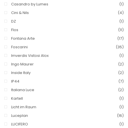
Casandro by Lumes
(1)
Cini & Nils
(4)
DZ
(1)
Flos
(11)
Fontana Arte
(17)
Foscarini
(35)
Imverdis Vistosi Alox
(1)
Ingo Maurer
(2)
Inside Italy
(2)
IP44
(7)
Italiana Luce
(2)
Kartell
(1)
Licht im Raum
(1)
Luceplan
(16)
LUCIFERO
(1)