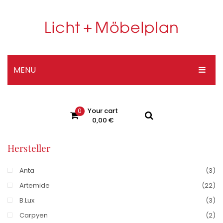
MENU
HOME
Your cart
0
DESIGNER-SHOP
0,00
€
ÜBER UNS
Hersteller
No products in the cart.
KONTAKT
Anta
(3)
Impressum
Artemide
(22)
Datenschutzerklärung
B.Lux
(3)
Carpyen
(2)