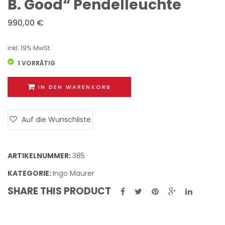
B. Good“ Pendelleuchte
Piccola“
FOSCA
990,00
€
Deckenleu
„Vent
Wand
inkl. 19% MwSt.
1 VORRÄTIG
IN DEN WARENKORB
Auf die Wunschliste
ARTIKELNUMMER:
385
KATEGORIE:
Ingo Maurer
SHARE THIS PRODUCT