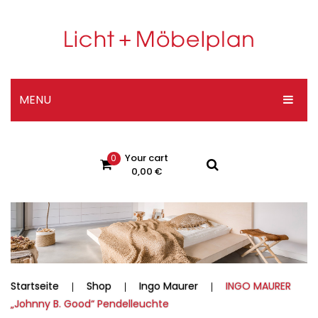
MENU
HOME
Your cart
0
DESIGNER-SHOP
0,00
€
ÜBER UNS
No products in the cart.
KONTAKT
Impressum
Datenschutzerklärung
Startseite
Shop
Ingo Maurer
INGO MAURER
„Johnny B. Good“ Pendelleuchte