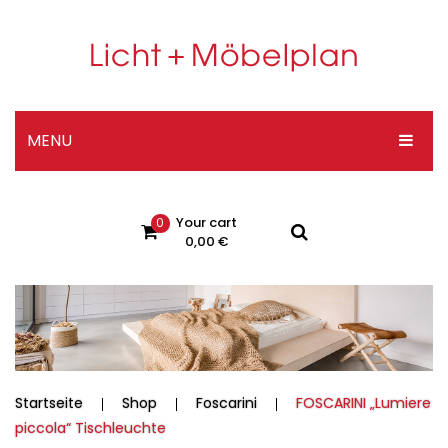
MENU
HOME
Your cart
0
DESIGNER-SHOP
0,00
€
ÜBER UNS
No products in the cart.
KONTAKT
Impressum
Datenschutzerklärung
Startseite
Shop
Foscarini
FOSCARINI „Lumiere
piccola“ Tischleuchte