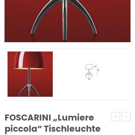
FOSCARINI „Lumiere
IM
„ZAC“
piccola“ Tischleuchte
RAUM
Wand