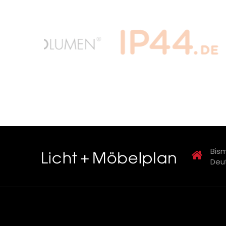
Bism
Deu