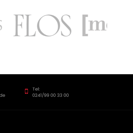
Tel:
.de
0241/99 00 33 00