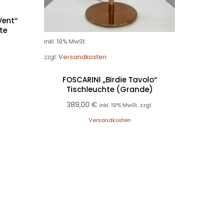
zzgl.
Ver
Vent“
te
FO
inkl. 19% MwSt.
.
zzgl.
Versandkosten
1.012,
FOSCARINI „Birdie Tavolo“
Tischleuchte (Grande)
389,00
€
inkl. 19% MwSt.
zzgl.
Versandkosten