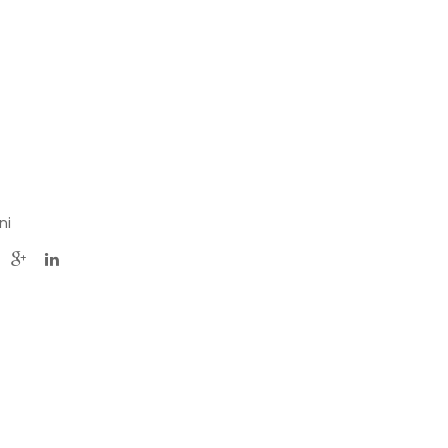
ARTE
„Tress“
„Toobo“
Wandleuchte
Stehleuchte
ni