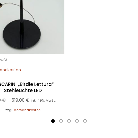
MwSt.
andkosten
CARINI „Birdie Lettura“
Stehleuchte LED
0
€
519,00
€
inkl. 19% MwSt.
zzgl.
Versandkosten