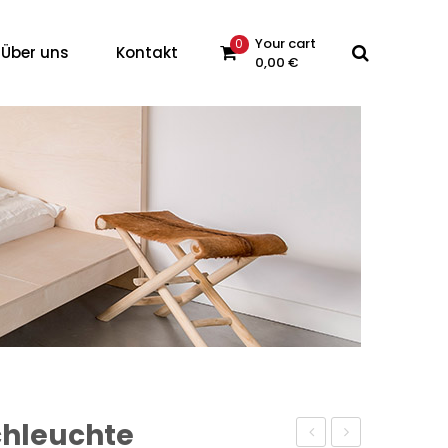
Your cart
0
Über uns
Kontakt
0,00
€
 products in the cart.
chleuchte