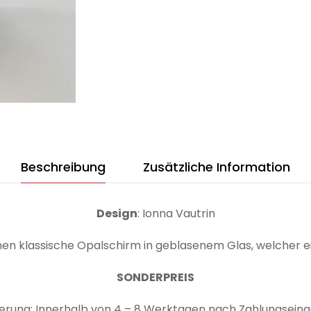
Beschreibung
Zusätzliche Information
Design
: Ionna Vautrin
einen klassische Opalschirm in geblasenem Glas, welcher 
SONDERPREIS
ferung: Innerhalb von 4 – 8 Werktagen nach Zahlungsein