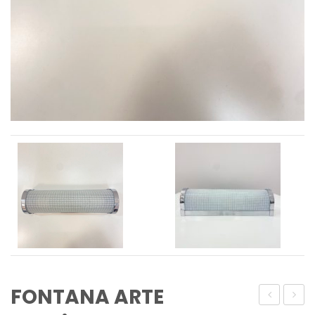
FONTANA ARTE
„Navis“
&