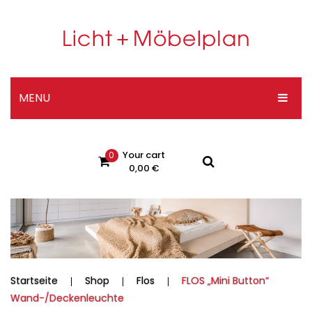
MENU
HOME
Your cart
0
DESIGNER-SHOP
0,00
€
ÜBER UNS
No products in the cart.
KONTAKT
Impressum
Datenschutzerklärung
Startseite
Shop
Flos
FLOS „Mini Button“
Wand-/Deckenleuchte