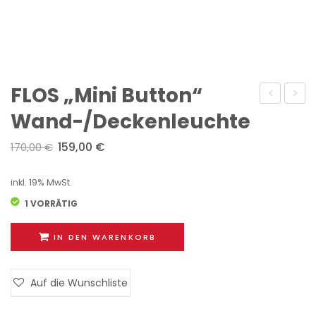
FLOS „Mini Button“
„WLZ
„Ariet
Wand-/Deckenleuchte
92
1″
159,00
€
170,00
€
BL“
Wand
Wandleuc
80×8
inkl. 19% MwSt.
1 VORRÄTIG
IN DEN WARENKORB
Auf die Wunschliste