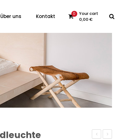
Your cart
0
Über uns
Kontakt
0,00
€
 products in the cart.
ndleuchte