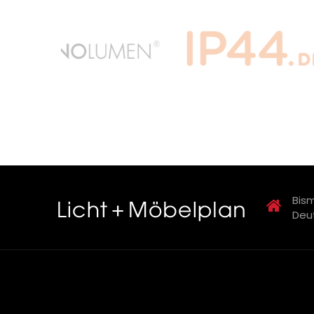
Bism
Deu