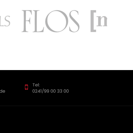
Tel:
.de
0241/99 00 33 00