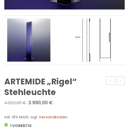
ARTEMIDE „Rigel“
„Montjuic“
„Pipe
Stehleuchte
Stehleuch
Floor“
3.990,00
€
4.923,00
€
Stehl
LED
inkl. 19% MwSt.
zzgl.
Versandkosten
1 VORRÄTIG