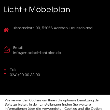
Bismarckstr. 99, 52066 Aachen, Deutschland
Email:
info@moebel-lichtplan.de
Tel:
0241/99 00 33 00
Wir verwenden Cookies um Ihnen die optimale Benutzung der
Impressum
-
Datenschutzerklärung
Einstellungen
finden Sie w
eitere
Seite zu bieten. In den
Informationen über die verwendeten Cookies und die Option