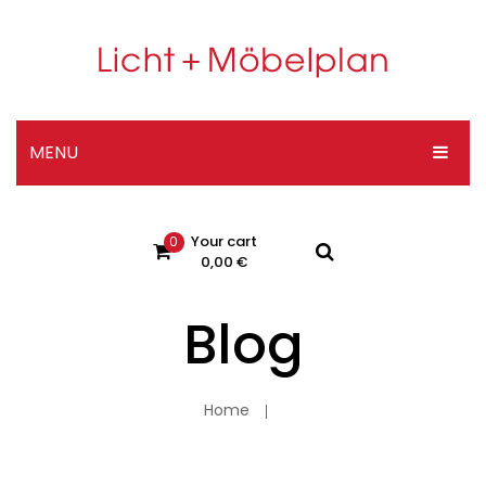
MENU
HOME
Your cart
0
DESIGNER-SHOP
0,00
€
ÜBER UNS
Blog
No products in the cart.
KONTAKT
Impressum
Home
Datenschutzerklärung