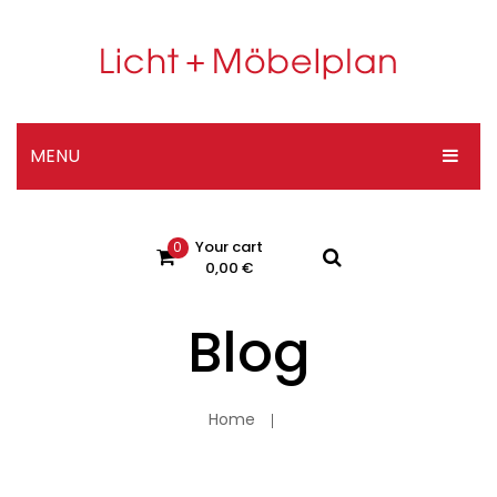
MENU
HOME
Your cart
0
DESIGNER-SHOP
0,00
€
ÜBER UNS
Blog
No products in the cart.
KONTAKT
Impressum
Home
Datenschutzerklärung