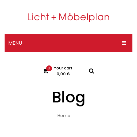
MENU
HOME
Your cart
0
DESIGNER-SHOP
0,00
€
ÜBER UNS
Blog
No products in the cart.
KONTAKT
Impressum
Home
Datenschutzerklärung